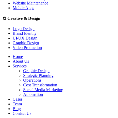
Website Maintenance
Mobile Apps
🎨
Creative & Design
Logo Design
Brand Identity
UI/UX Design
Graphic Design
Video Production
Home
About Us
Services
Graphic Design
Strategic Planning
Operations
Cost Transformation
Social Media Marketing
Automation
Cases
Team
Blog
Contact Us